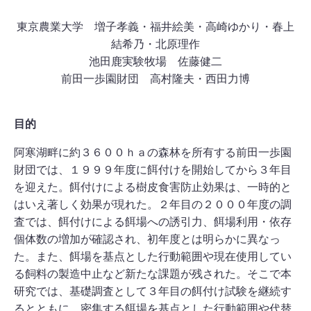
東京農業大学 増子孝義・福井絵美・高崎ゆかり・春上
結希乃・北原理作
池田鹿実験牧場 佐藤健二
前田一歩園財団 高村隆夫・西田力博
目的
阿寒湖畔に約３６００ｈａの森林を所有する前田一歩園
財団では、１９９９年度に餌付けを開始してから３年目
を迎えた。餌付けによる樹皮食害防止効果は、一時的と
はいえ著しく効果が現れた。２年目の２０００年度の調
査では、餌付けによる餌場への誘引力、餌場利用・依存
個体数の増加が確認され、初年度とは明らかに異なっ
た。また、餌場を基点とした行動範囲や現在使用してい
る飼料の製造中止など新たな課題が残された。そこで本
研究では、基礎調査として３年目の餌付け試験を継続す
るとともに、密集する餌場を基点とした行動範囲や代替