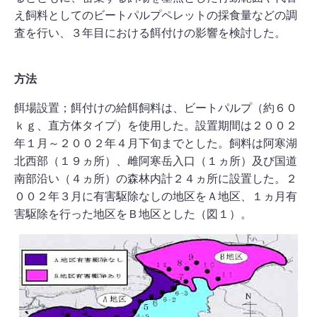
え飼料としてのビートパルプペレットの採食量などの調
査を行い、３年目における餌付けの影響を検討した。
方法
餌場設置；餌付けの給餌飼料は、ビートパルプ（約６０
ｋｇ、直方体タイプ）を使用した。設置期間は２００２
年１月～２００２年４月下旬までとした。飼料は阿寒湖
北西部（１９ヵ所）、雌阿寒岳入口（１ヵ所）及び国道
南部沿い（４ヵ所）の森林内計２４ヵ所に設置した。２
００２年３月に有害駆除なしの地区をＡ地区、１ヵ月有
害駆除を行った地区をＢ地区とした（図１）。