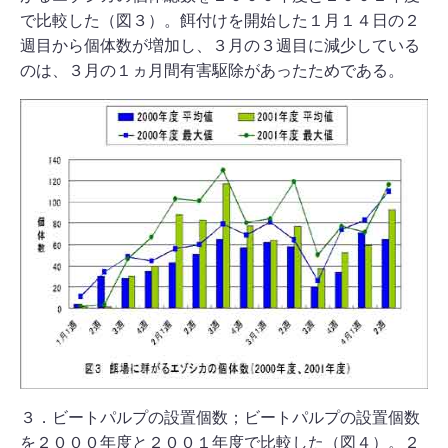
で比較した（図３）。餌付けを開始した１月１４日の２
週目から個体数が増加し、３月の３週目に減少している
のは、３月の１ヵ月間有害駆除があったためである。
３．ビートパルプの設置個数；ビートパルプの設置個数
を２０００年度と２００１年度で比較した（図４）。２