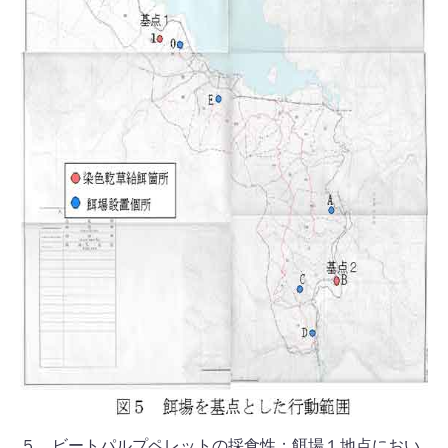
５．ビートパルプペレットの採食性；餌場１地点におい