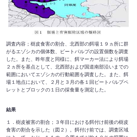
調査内容；樹皮食害の割合、北西部の餌場１９ヵ所に群
がるエゾシカの個体数、ビートパルプの設置個数を調査
した。また、昨年度と同様に、餌マーカー法により餌場
２ヵ所を基点として、北西部および国道南部沿いまでの
範囲においてエゾシカの行動範囲を調査した。また、餌
場１地点において、２月と３月の各１回ビートパルプペ
レットとブロックの１日の採食量を測定した。
結果
１．樹皮被害の割合；３年目における餌付け前後の樹皮
食害の割合を示した（図２）。餌付け前では、調査区域