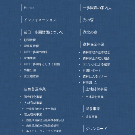
Home
一歩園森の案内人
インフォメーション
光の森
前田一歩園財団について
湖北の森
顧問挨拶
森林保全事業
理事長挨拶
前田一歩園の由来
森林管理の基本理念
財団概要
森林保全の取り組み
前田一歩園をとりまく自然
エゾシカによる被害
情報公開
財団レポート
設立趣意書
森林に入るマナー
林班図
自然普及事業
土地貸付事業
調査研究事業
土地貸付事業
人材育成事業
温泉事業
一歩園自然セミナー実績
普及啓発事業
温泉事業
自然環境保全活動助成事業実績
自然環境保全活動助成規程
ダウンロード
ネイチャーウォッチング実績