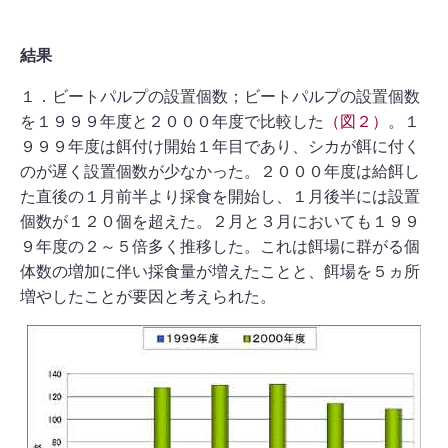
結果
１．ビートパルプの設置個数；ビートパルプの設置個数
を１９９９年度と２０００年度で比較した
（図２）
。１
９９９年度は餌付け開始１年目であり、シカが餌に付く
のが遅く設置個数が少なかった。２０００年度は給餌し
た直後の１月前半より採食を開始し、１月後半には設置
個数が１２０個を超えた。２月と３月においても１９９
９年度の２～５倍多く推移した。これは餌場に群がる個
体数の増加に伴い採食量が増えたことと、餌場を５ヵ所
増やしたことが要因と考えられた。