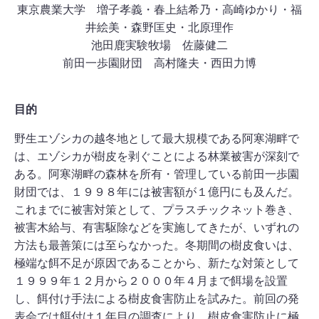
東京農業大学 増子孝義・春上結希乃・高崎ゆかり・福
井絵美・森野匡史・北原理作
池田鹿実験牧場 佐藤健二
前田一歩園財団 高村隆夫・西田力博
目的
野生エゾシカの越冬地として最大規模である阿寒湖畔で
は、エゾシカが樹皮を剥ぐことによる林業被害が深刻で
ある。阿寒湖畔の森林を所有・管理している前田一歩園
財団では、１９９８年には被害額が１億円にも及んだ。
これまでに被害対策として、プラスチックネット巻き、
被害木給与、有害駆除などを実施してきたが、いずれの
方法も最善策には至らなかった。冬期間の樹皮食いは、
極端な餌不足が原因であることから、新たな対策として
１９９９年１２月から２０００年４月まで餌場を設置
し、餌付け手法による樹皮食害防止を試みた。前回の発
表会では餌付け１年目の調査により、樹皮食害防止に極