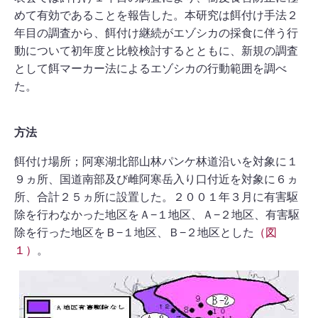
めて有効であることを報告した。本研究は餌付け手法２
年目の調査から、餌付け継続がエゾシカの採食に伴う行
動について初年度と比較検討するとともに、新規の調査
として餌マーカー法によるエゾシカの行動範囲を調べ
た。
方法
餌付け場所；阿寒湖北部山林パンケ林道沿いを対象に１
９ヵ所、国道南部及び雌阿寒岳入り口付近を対象に６ヵ
所、合計２５ヵ所に設置した。２００１年３月に有害駆
除を行わなかった地区をＡ−１地区、Ａ−２地区、有害駆
除を行った地区をＢ−１地区、Ｂ−２地区とした
（図
１）
。