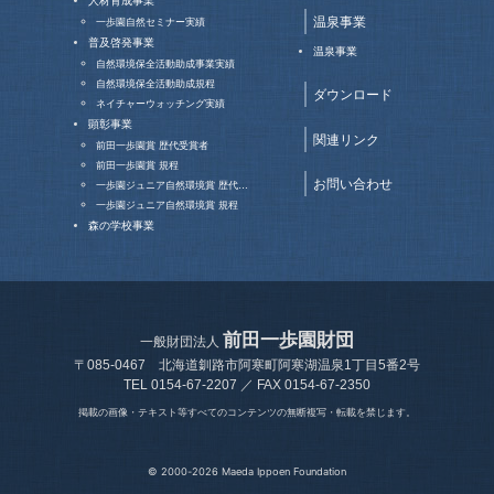
人材育成事業
温泉事業
一歩園自然セミナー実績
普及啓発事業
温泉事業
自然環境保全活動助成事業実績
自然環境保全活動助成規程
ダウンロード
ネイチャーウォッチング実績
顕彰事業
関連リンク
前田一歩園賞 歴代受賞者
前田一歩園賞 規程
お問い合わせ
一歩園ジュニア自然環境賞 歴代…
一歩園ジュニア自然環境賞 規程
森の学校事業
前田一歩園財団
一般財団法人
〒085-0467
北海道釧路市阿寒町阿寒湖温泉1丁目5番2号
TEL 0154-67-2207 ／ FAX 0154-67-2350
掲載の画像・テキスト等すべてのコンテンツの無断複写・転載を禁じます。
© 2000-2026 Maeda Ippoen Foundation