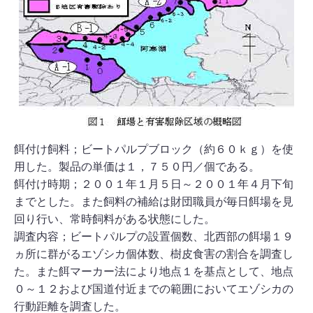
餌付け飼料；ビートパルプブロック（約６０ｋｇ）を使
用した。製品の単価は１，７５０円／個である。
餌付け時期；２００１年１月５日～２００１年４月下旬
までとした。また飼料の補給は財団職員が毎日餌場を見
回り行い、常時飼料がある状態にした。
調査内容；ビートパルプの設置個数、北西部の餌場１９
ヵ所に群がるエゾシカ個体数、樹皮食害の割合を調査し
た。また餌マーカー法により地点１を基点として、地点
０～１２および国道付近までの範囲においてエゾシカの
行動距離を調査した。