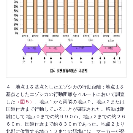
４．地点１を基点としたエゾシカの行動距離；地点１を
基点としたエゾシカの行動距離を４ルートにおいて調査
した
（図５）
。地点１から両隣の地点０、地点２または
国道付近まで行動していることが確認された。移動は距
離にして 地点０までの約９９０ｍ、地点２までの約２６
６０ｍ、国道付近まで約８３０ｍであった。地点２より
北部に位置する地点１２までの餌場には、マーカーが発