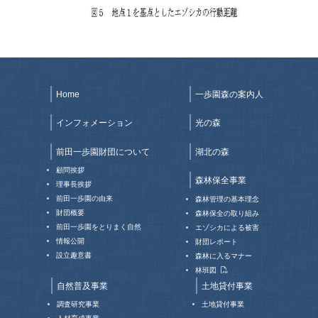
Home
一歩園森の案内人
インフォメーション
光の森
前田一歩園財団について
湖北の森
顧問挨拶
森林保全事業
理事長挨拶
前田一歩園の由来
森林管理の基本理念
財団概要
森林保全の取り組み
前田一歩園をとりまく自然
エゾシカによる被害
情報公開
財団レポート
設立趣意書
森林に入るマナー
林班図
自然普及事業
土地貸付事業
調査研究事業
土地貸付事業